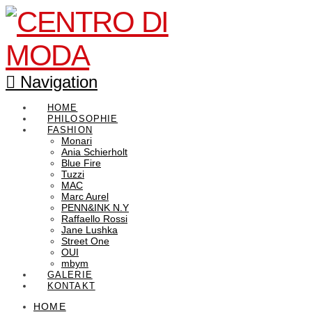
Navigation
HOME
PHILOSOPHIE
FASHION
Monari
Ania Schierholt
Blue Fire
Tuzzi
MAC
Marc Aurel
PENN&INK N.Y
Raffaello Rossi
Jane Lushka
Street One
OUI
mbym
GALERIE
KONTAKT
HOME