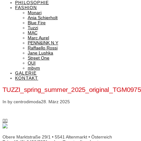
PHILOSOPHIE
FASHION
Monari
Ania Schierholt
Blue Fire
Tuzzi
MAC
Marc Aurel
PENN&INK N.Y
Raffaello Rossi
Jane Lushka
Street One
OUI
mbym
GALERIE
KONTAKT
TUZZI_spring_summer_2025_original_TGM097
In by centrodimoda
28. März 2025
Obere Marktstraße 29/1 • 5541 Altenmarkt • Österreich