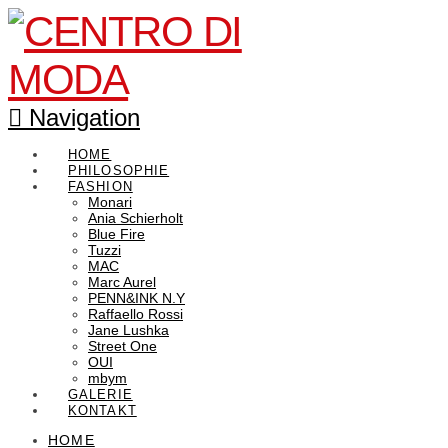
Navigation
HOME
PHILOSOPHIE
FASHION
Monari
Ania Schierholt
Blue Fire
Tuzzi
MAC
Marc Aurel
PENN&INK N.Y
Raffaello Rossi
Jane Lushka
Street One
OUI
mbym
GALERIE
KONTAKT
HOME