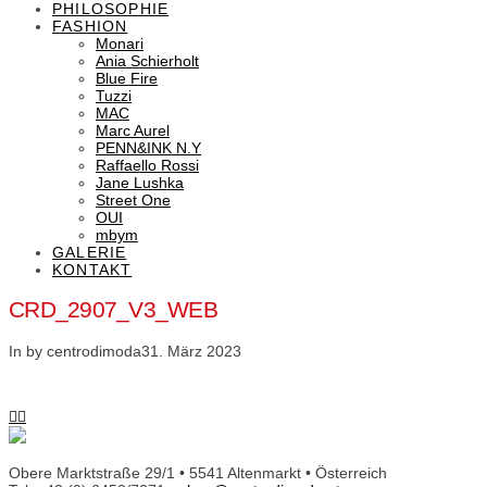
PHILOSOPHIE
FASHION
Monari
Ania Schierholt
Blue Fire
Tuzzi
MAC
Marc Aurel
PENN&INK N.Y
Raffaello Rossi
Jane Lushka
Street One
OUI
mbym
GALERIE
KONTAKT
CRD_2907_V3_WEB
In by centrodimoda
31. März 2023
Obere Marktstraße 29/1 • 5541 Altenmarkt • Österreich