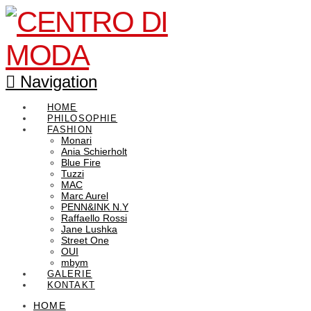
Navigation
HOME
PHILOSOPHIE
FASHION
Monari
Ania Schierholt
Blue Fire
Tuzzi
MAC
Marc Aurel
PENN&INK N.Y
Raffaello Rossi
Jane Lushka
Street One
OUI
mbym
GALERIE
KONTAKT
HOME