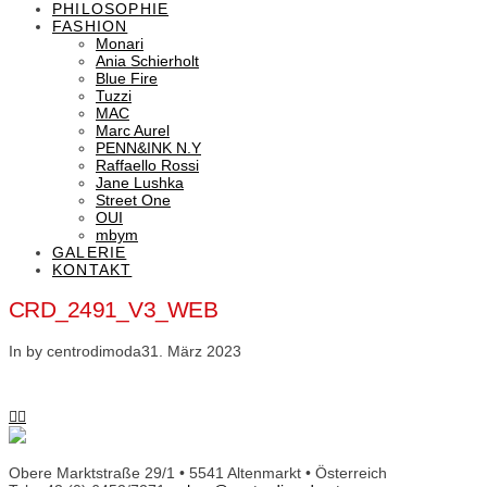
PHILOSOPHIE
FASHION
Monari
Ania Schierholt
Blue Fire
Tuzzi
MAC
Marc Aurel
PENN&INK N.Y
Raffaello Rossi
Jane Lushka
Street One
OUI
mbym
GALERIE
KONTAKT
CRD_2491_V3_WEB
In by centrodimoda
31. März 2023
Obere Marktstraße 29/1 • 5541 Altenmarkt • Österreich