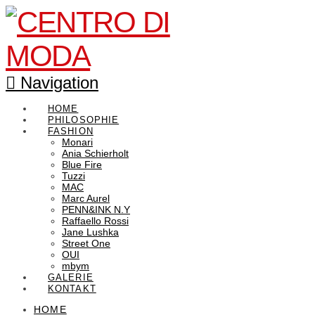
Navigation
HOME
PHILOSOPHIE
FASHION
Monari
Ania Schierholt
Blue Fire
Tuzzi
MAC
Marc Aurel
PENN&INK N.Y
Raffaello Rossi
Jane Lushka
Street One
OUI
mbym
GALERIE
KONTAKT
HOME