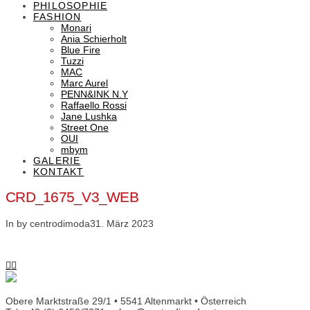
PHILOSOPHIE
FASHION
Monari
Ania Schierholt
Blue Fire
Tuzzi
MAC
Marc Aurel
PENN&INK N.Y
Raffaello Rossi
Jane Lushka
Street One
OUI
mbym
GALERIE
KONTAKT
CRD_1675_V3_WEB
In by centrodimoda
31. März 2023
Obere Marktstraße 29/1 • 5541 Altenmarkt • Österreich