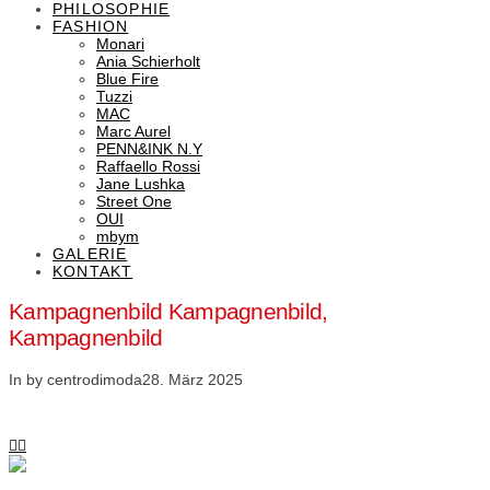
PHILOSOPHIE
FASHION
Monari
Ania Schierholt
Blue Fire
Tuzzi
MAC
Marc Aurel
PENN&INK N.Y
Raffaello Rossi
Jane Lushka
Street One
OUI
mbym
GALERIE
KONTAKT
Kampagnenbild Kampagnenbild,
Kampagnenbild
In by centrodimoda
28. März 2025