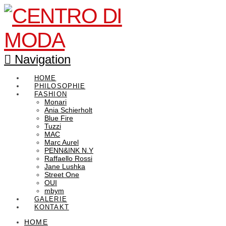
Navigation
HOME
PHILOSOPHIE
FASHION
Monari
Ania Schierholt
Blue Fire
Tuzzi
MAC
Marc Aurel
PENN&INK N.Y
Raffaello Rossi
Jane Lushka
Street One
OUI
mbym
GALERIE
KONTAKT
HOME