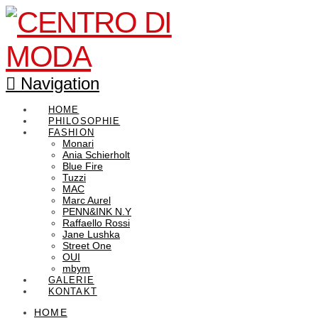
Navigation
HOME
PHILOSOPHIE
FASHION
Monari
Ania Schierholt
Blue Fire
Tuzzi
MAC
Marc Aurel
PENN&INK N.Y
Raffaello Rossi
Jane Lushka
Street One
OUI
mbym
GALERIE
KONTAKT
HOME