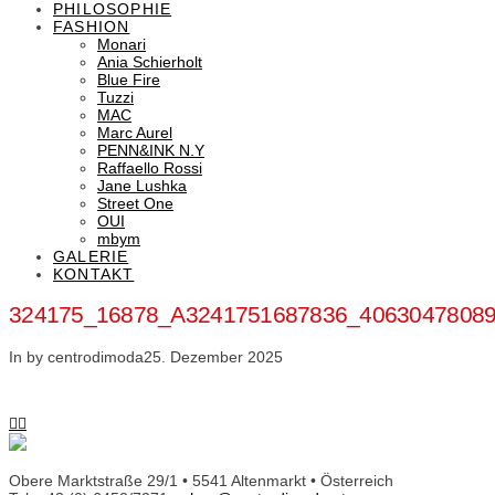
PHILOSOPHIE
FASHION
Monari
Ania Schierholt
Blue Fire
Tuzzi
MAC
Marc Aurel
PENN&INK N.Y
Raffaello Rossi
Jane Lushka
Street One
OUI
mbym
GALERIE
KONTAKT
324175_16878_A3241751687836_4063047808
In by centrodimoda
25. Dezember 2025
Obere Marktstraße 29/1 • 5541 Altenmarkt • Österreich