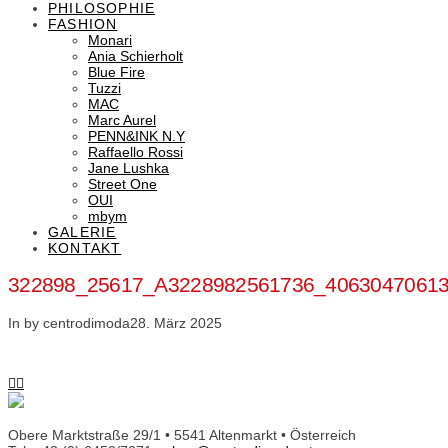
PHILOSOPHIE
FASHION
Monari
Ania Schierholt
Blue Fire
Tuzzi
MAC
Marc Aurel
PENN&INK N.Y
Raffaello Rossi
Jane Lushka
Street One
OUI
mbym
GALERIE
KONTAKT
322898_25617_A3228982561736_4063047061
In by centrodimoda
28. März 2025
Obere Marktstraße 29/1 • 5541 Altenmarkt • Österreich