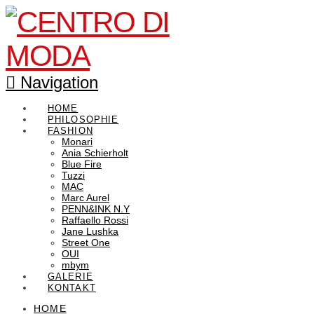
Navigation
HOME
PHILOSOPHIE
FASHION
Monari
Ania Schierholt
Blue Fire
Tuzzi
MAC
Marc Aurel
PENN&INK N.Y
Raffaello Rossi
Jane Lushka
Street One
OUI
mbym
GALERIE
KONTAKT
HOME