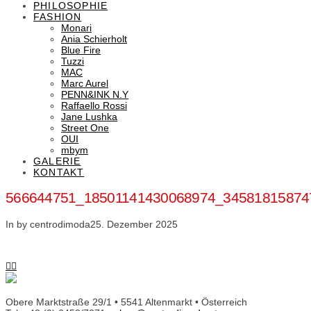
PHILOSOPHIE
FASHION
Monari
Ania Schierholt
Blue Fire
Tuzzi
MAC
Marc Aurel
PENN&INK N.Y
Raffaello Rossi
Jane Lushka
Street One
OUI
mbym
GALERIE
KONTAKT
566644751_18501141430068974_34581815874
In by centrodimoda
25. Dezember 2025
Obere Marktstraße 29/1 • 5541 Altenmarkt • Österreich