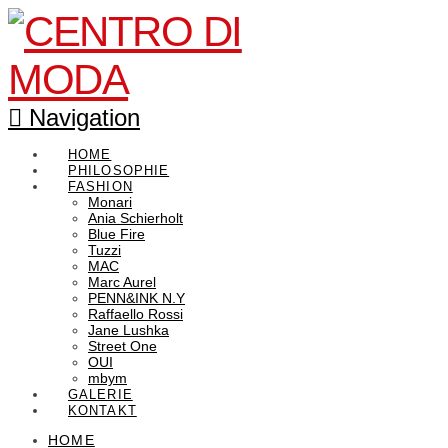
Navigation
HOME
PHILOSOPHIE
FASHION
Monari
Ania Schierholt
Blue Fire
Tuzzi
MAC
Marc Aurel
PENN&INK N.Y
Raffaello Rossi
Jane Lushka
Street One
OUI
mbym
GALERIE
KONTAKT
HOME