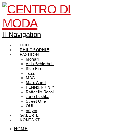
Navigation
HOME
PHILOSOPHIE
FASHION
Monari
Ania Schierholt
Blue Fire
Tuzzi
MAC
Marc Aurel
PENN&INK N.Y
Raffaello Rossi
Jane Lushka
Street One
OUI
mbym
GALERIE
KONTAKT
HOME