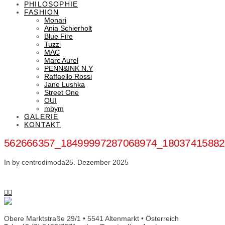
PHILOSOPHIE
FASHION
Monari
Ania Schierholt
Blue Fire
Tuzzi
MAC
Marc Aurel
PENN&INK N.Y
Raffaello Rossi
Jane Lushka
Street One
OUI
mbym
GALERIE
KONTAKT
562666357_18499997287068974_18037415882
In by centrodimoda
25. Dezember 2025
Obere Marktstraße 29/1 • 5541 Altenmarkt • Österreich