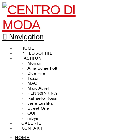
Navigation
HOME
PHILOSOPHIE
FASHION
Monari
Ania Schierholt
Blue Fire
Tuzzi
MAC
Marc Aurel
PENN&INK N.Y
Raffaello Rossi
Jane Lushka
Street One
OUI
mbym
GALERIE
KONTAKT
HOME