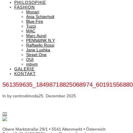
PHILOSOPHIE
FASHION
Monari
Ania Schierholt
Blue Fire
Tuzzi
MAC
Marc Aurel
PENN&INK N.Y
Raffaello Rossi
Jane Lushka
Street One
OUI
mbym
GALERIE
KONTAKT
561359635_18498718825068974_60191556880
In by centrodimoda
25. Dezember 2025
Obere Marktstraße 29/1 • 5541 Altenmarkt • Österreich