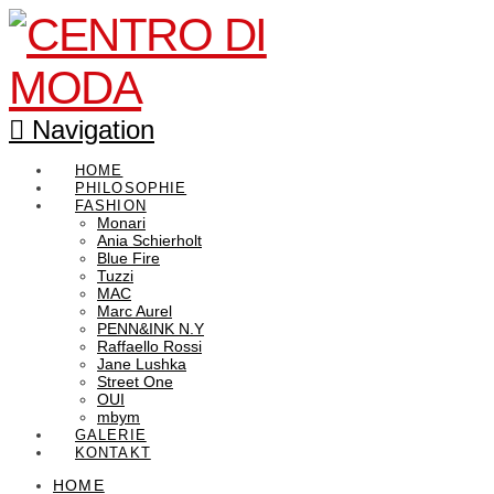
Navigation
HOME
PHILOSOPHIE
FASHION
Monari
Ania Schierholt
Blue Fire
Tuzzi
MAC
Marc Aurel
PENN&INK N.Y
Raffaello Rossi
Jane Lushka
Street One
OUI
mbym
GALERIE
KONTAKT
HOME