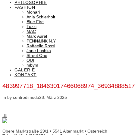
PHILOSOPHIE
FASHION
Monari
Ania Schierholt
Blue Fire
Tuzzi
MAC
Marc Aurel
PENN&INK N.Y
Raffaello Rossi
Jane Lushka
Street One
OUI
mbym
GALERIE
KONTAKT
483997718_18463017466068974_36934888517
In by centrodimoda
28. März 2025
Obere Marktstraße 29/1 • 5541 Altenmarkt • Österreich