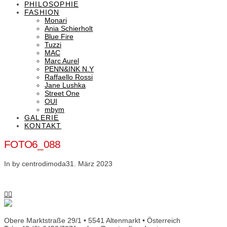
PHILOSOPHIE
FASHION
Monari
Ania Schierholt
Blue Fire
Tuzzi
MAC
Marc Aurel
PENN&INK N.Y
Raffaello Rossi
Jane Lushka
Street One
OUI
mbym
GALERIE
KONTAKT
FOTO6_088
In by centrodimoda
31. März 2023
Obere Marktstraße 29/1 • 5541 Altenmarkt • Österreich