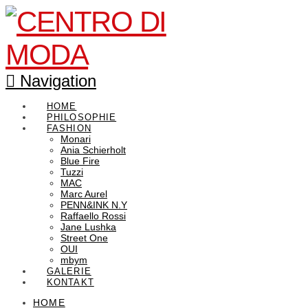
Navigation
HOME
PHILOSOPHIE
FASHION
Monari
Ania Schierholt
Blue Fire
Tuzzi
MAC
Marc Aurel
PENN&INK N.Y
Raffaello Rossi
Jane Lushka
Street One
OUI
mbym
GALERIE
KONTAKT
HOME