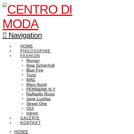
Navigation
HOME
PHILOSOPHIE
FASHION
Monari
Ania Schierholt
Blue Fire
Tuzzi
MAC
Marc Aurel
PENN&INK N.Y
Raffaello Rossi
Jane Lushka
Street One
OUI
mbym
GALERIE
KONTAKT
HOME