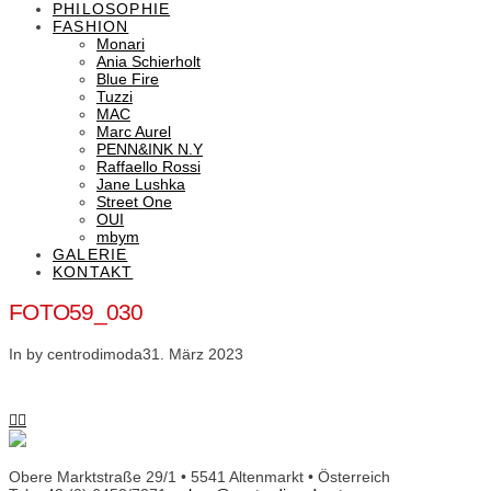
PHILOSOPHIE
FASHION
Monari
Ania Schierholt
Blue Fire
Tuzzi
MAC
Marc Aurel
PENN&INK N.Y
Raffaello Rossi
Jane Lushka
Street One
OUI
mbym
GALERIE
KONTAKT
FOTO59_030
In by centrodimoda
31. März 2023
Obere Marktstraße 29/1 • 5541 Altenmarkt • Österreich