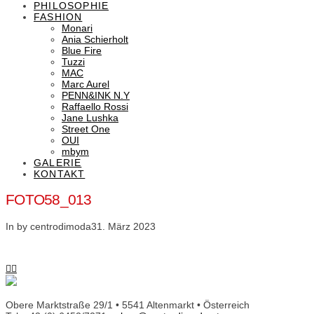
PHILOSOPHIE
FASHION
Monari
Ania Schierholt
Blue Fire
Tuzzi
MAC
Marc Aurel
PENN&INK N.Y
Raffaello Rossi
Jane Lushka
Street One
OUI
mbym
GALERIE
KONTAKT
FOTO58_013
In by centrodimoda
31. März 2023
Obere Marktstraße 29/1 • 5541 Altenmarkt • Österreich