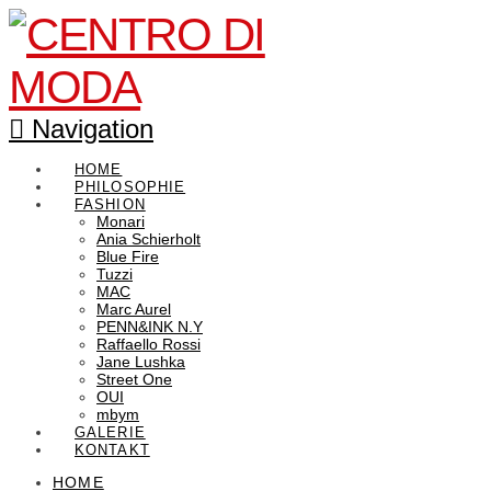
Navigation
HOME
PHILOSOPHIE
FASHION
Monari
Ania Schierholt
Blue Fire
Tuzzi
MAC
Marc Aurel
PENN&INK N.Y
Raffaello Rossi
Jane Lushka
Street One
OUI
mbym
GALERIE
KONTAKT
HOME