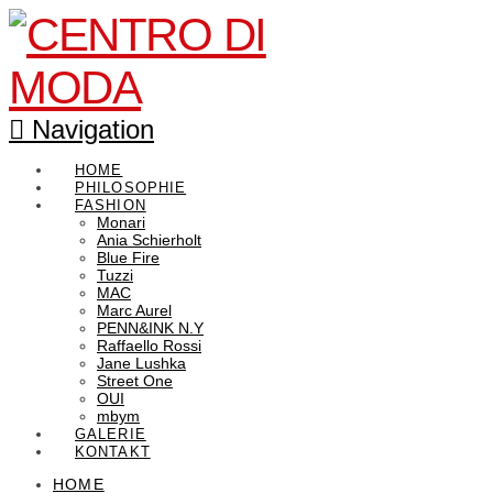
Navigation
HOME
PHILOSOPHIE
FASHION
Monari
Ania Schierholt
Blue Fire
Tuzzi
MAC
Marc Aurel
PENN&INK N.Y
Raffaello Rossi
Jane Lushka
Street One
OUI
mbym
GALERIE
KONTAKT
HOME