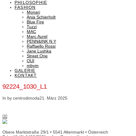
PHILOSOPHIE
FASHION
Monari
Ania Schierholt
Blue Fire
Tuzzi
MAC
Marc Aurel
PENN&INK N.Y
Raffaello Rossi
Jane Lushka
Street One
OUI
mbym
GALERIE
KONTAKT
92224_1030_L1
In by centrodimoda
21. März 2025
Obere Marktstraße 29/1 • 5541 Altenmarkt • Österreich