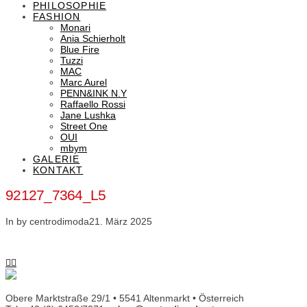
PHILOSOPHIE
FASHION
Monari
Ania Schierholt
Blue Fire
Tuzzi
MAC
Marc Aurel
PENN&INK N.Y
Raffaello Rossi
Jane Lushka
Street One
OUI
mbym
GALERIE
KONTAKT
92127_7364_L5
In by centrodimoda
21. März 2025
Obere Marktstraße 29/1 • 5541 Altenmarkt • Österreich