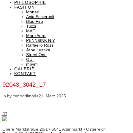
PHILOSOPHIE
FASHION
Monari
Ania Schierholt
Blue Fire
Tuzzi
MAC
Marc Aurel
PENN&INK N.Y
Raffaello Rossi
Jane Lushka
Street One
OUI
mbym
GALERIE
KONTAKT
92043_3042_L7
In by centrodimoda
21. März 2025
Obere Marktstraße 29/1 • 5541 Altenmarkt • Österreich