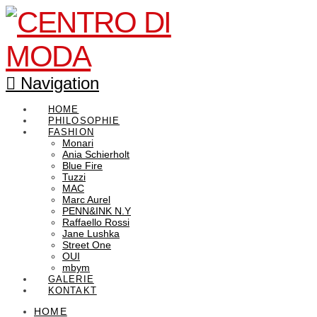
Navigation
HOME
PHILOSOPHIE
FASHION
Monari
Ania Schierholt
Blue Fire
Tuzzi
MAC
Marc Aurel
PENN&INK N.Y
Raffaello Rossi
Jane Lushka
Street One
OUI
mbym
GALERIE
KONTAKT
HOME