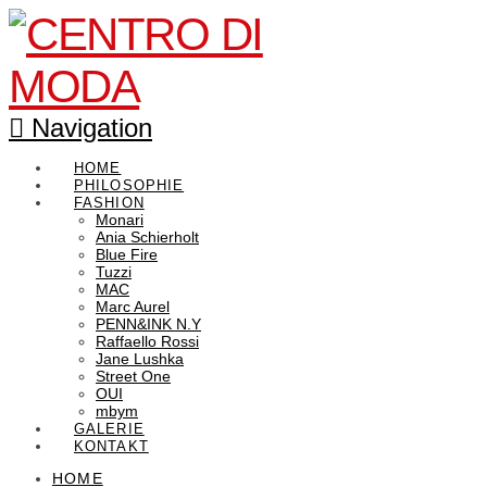
Navigation
HOME
PHILOSOPHIE
FASHION
Monari
Ania Schierholt
Blue Fire
Tuzzi
MAC
Marc Aurel
PENN&INK N.Y
Raffaello Rossi
Jane Lushka
Street One
OUI
mbym
GALERIE
KONTAKT
HOME