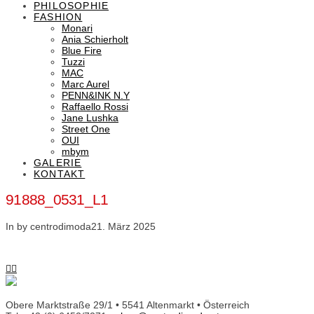
PHILOSOPHIE
FASHION
Monari
Ania Schierholt
Blue Fire
Tuzzi
MAC
Marc Aurel
PENN&INK N.Y
Raffaello Rossi
Jane Lushka
Street One
OUI
mbym
GALERIE
KONTAKT
91888_0531_L1
In by centrodimoda
21. März 2025
Obere Marktstraße 29/1 • 5541 Altenmarkt • Österreich