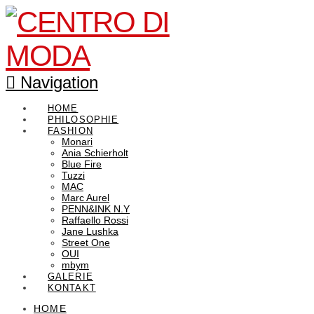
Navigation
HOME
PHILOSOPHIE
FASHION
Monari
Ania Schierholt
Blue Fire
Tuzzi
MAC
Marc Aurel
PENN&INK N.Y
Raffaello Rossi
Jane Lushka
Street One
OUI
mbym
GALERIE
KONTAKT
HOME