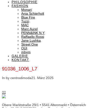
PHILOSOPHIE
FASHION
Monari
Ania Schierholt
Blue Fire
Tuzzi
MAC
Marc Aurel
PENN&INK N.Y
Raffaello Rossi
Jane Lushka
Street One
OUI
mbym
GALERIE
KONTAKT
91036_1006_L7
In by centrodimoda
21. März 2025
Obere Marktstraße 29/1 • 5541 Altenmarkt • Österreich