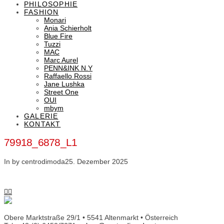
PHILOSOPHIE
FASHION
Monari
Ania Schierholt
Blue Fire
Tuzzi
MAC
Marc Aurel
PENN&INK N.Y
Raffaello Rossi
Jane Lushka
Street One
OUI
mbym
GALERIE
KONTAKT
79918_6878_L1
In by centrodimoda
25. Dezember 2025
Obere Marktstraße 29/1 • 5541 Altenmarkt • Österreich