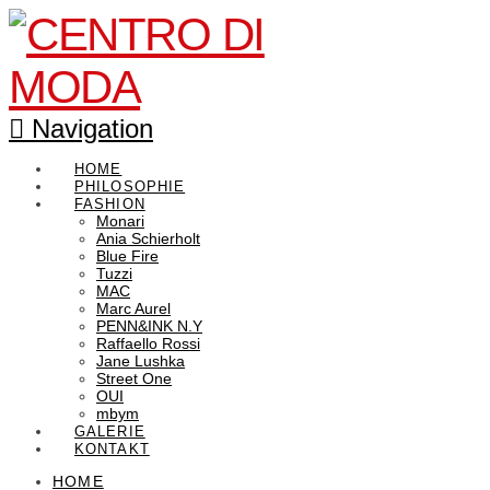
Navigation
HOME
PHILOSOPHIE
FASHION
Monari
Ania Schierholt
Blue Fire
Tuzzi
MAC
Marc Aurel
PENN&INK N.Y
Raffaello Rossi
Jane Lushka
Street One
OUI
mbym
GALERIE
KONTAKT
HOME