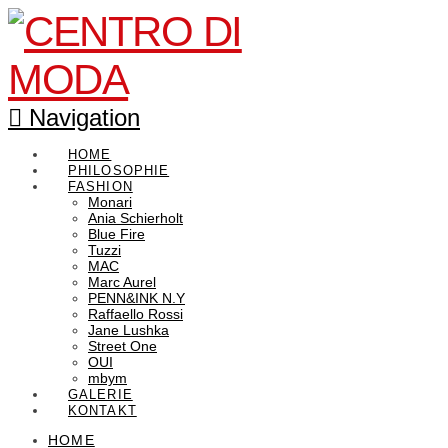
Navigation
HOME
PHILOSOPHIE
FASHION
Monari
Ania Schierholt
Blue Fire
Tuzzi
MAC
Marc Aurel
PENN&INK N.Y
Raffaello Rossi
Jane Lushka
Street One
OUI
mbym
GALERIE
KONTAKT
HOME