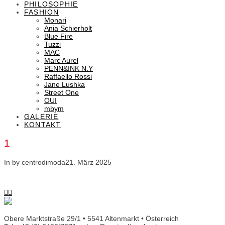
PHILOSOPHIE
FASHION
Monari
Ania Schierholt
Blue Fire
Tuzzi
MAC
Marc Aurel
PENN&INK N.Y
Raffaello Rossi
Jane Lushka
Street One
OUI
mbym
GALERIE
KONTAKT
1
In by centrodimoda
21. März 2025
Obere Marktstraße 29/1 • 5541 Altenmarkt • Österreich