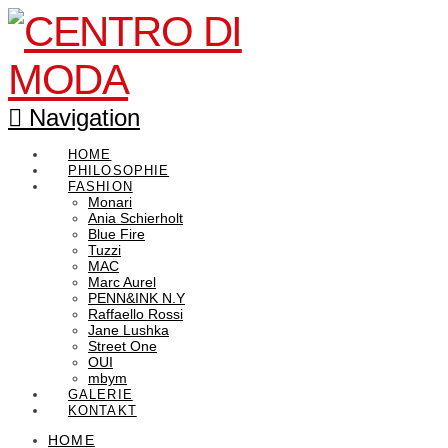
Navigation
HOME
PHILOSOPHIE
FASHION
Monari
Ania Schierholt
Blue Fire
Tuzzi
MAC
Marc Aurel
PENN&INK N.Y
Raffaello Rossi
Jane Lushka
Street One
OUI
mbym
GALERIE
KONTAKT
HOME