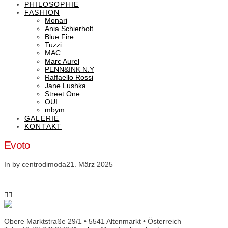
PHILOSOPHIE
FASHION
Monari
Ania Schierholt
Blue Fire
Tuzzi
MAC
Marc Aurel
PENN&INK N.Y
Raffaello Rossi
Jane Lushka
Street One
OUI
mbym
GALERIE
KONTAKT
Evoto
In by centrodimoda
21. März 2025
Obere Marktstraße 29/1 • 5541 Altenmarkt • Österreich