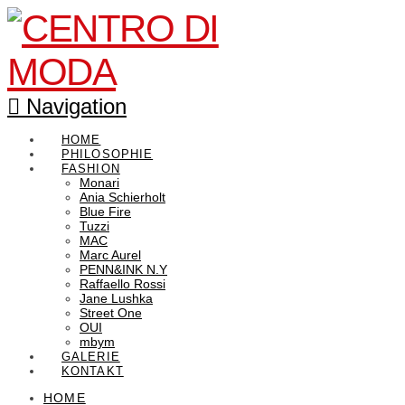
Navigation
HOME
PHILOSOPHIE
FASHION
Monari
Ania Schierholt
Blue Fire
Tuzzi
MAC
Marc Aurel
PENN&INK N.Y
Raffaello Rossi
Jane Lushka
Street One
OUI
mbym
GALERIE
KONTAKT
HOME