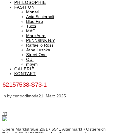
PHILOSOPHIE
FASHION
Monari
Ania Schierholt
Blue Fire
Tuzzi
MAC
Marc Aurel
PENN&INK N.Y
Raffaello Rossi
Jane Lushka
Street One
OUI
mbym
GALERIE
KONTAKT
62157538-S73-1
In by centrodimoda
21. März 2025
Obere Marktstraße 29/1 • 5541 Altenmarkt • Österreich