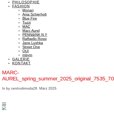
PHILOSOPHIE
FASHION
Monari
Ania Schierholt
Blue Fire
Tuzzi
MAC
Marc Aurel
PENN&INK N.Y
Raffaello Rossi
Jane Lushka
Street One
OUI
mbym
GALERIE
KONTAKT
MARC-
AUREL_spring_summer_2025_original_7535_
In by centrodimoda
28. März 2025