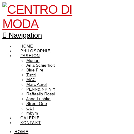
Navigation
HOME
PHILOSOPHIE
FASHION
Monari
Ania Schierholt
Blue Fire
Tuzzi
MAC
Marc Aurel
PENN&INK N.Y
Raffaello Rossi
Jane Lushka
Street One
OUI
mbym
GALERIE
KONTAKT
HOME