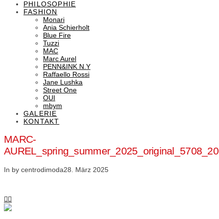
PHILOSOPHIE
FASHION
Monari
Ania Schierholt
Blue Fire
Tuzzi
MAC
Marc Aurel
PENN&INK N.Y
Raffaello Rossi
Jane Lushka
Street One
OUI
mbym
GALERIE
KONTAKT
MARC-
AUREL_spring_summer_2025_original_5708_2
In by centrodimoda
28. März 2025