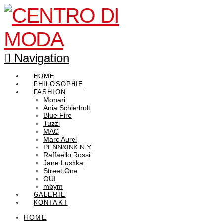
Navigation
HOME
PHILOSOPHIE
FASHION
Monari
Ania Schierholt
Blue Fire
Tuzzi
MAC
Marc Aurel
PENN&INK N.Y
Raffaello Rossi
Jane Lushka
Street One
OUI
mbym
GALERIE
KONTAKT
HOME