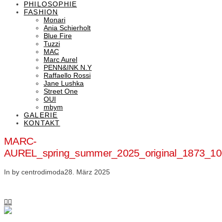
PHILOSOPHIE
FASHION
Monari
Ania Schierholt
Blue Fire
Tuzzi
MAC
Marc Aurel
PENN&INK N.Y
Raffaello Rossi
Jane Lushka
Street One
OUI
mbym
GALERIE
KONTAKT
MARC-
AUREL_spring_summer_2025_original_1873_
In by centrodimoda
28. März 2025