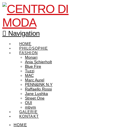
Navigation
HOME
PHILOSOPHIE
FASHION
Monari
Ania Schierholt
Blue Fire
Tuzzi
MAC
Marc Aurel
PENN&INK N.Y
Raffaello Rossi
Jane Lushka
Street One
OUI
mbym
GALERIE
KONTAKT
HOME