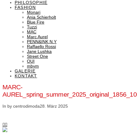
PHILOSOPHIE
FASHION
Monari
Ania Schierholt
Blue Fire
Tuzzi
MAC
Marc Aurel
PENN&INK N.Y
Raffaello Rossi
Jane Lushka
Street One
OUI
mbym
GALERIE
KONTAKT
MARC-
AUREL_spring_summer_2025_original_1856_
In by centrodimoda
28. März 2025