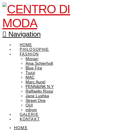
Navigation
HOME
PHILOSOPHIE
FASHION
Monari
Ania Schierholt
Blue Fire
Tuzzi
MAC
Marc Aurel
PENN&INK N.Y
Raffaello Rossi
Jane Lushka
Street One
OUI
mbym
GALERIE
KONTAKT
HOME