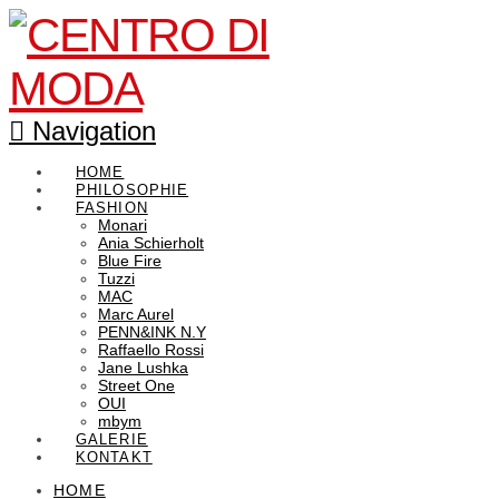
Navigation
HOME
PHILOSOPHIE
FASHION
Monari
Ania Schierholt
Blue Fire
Tuzzi
MAC
Marc Aurel
PENN&INK N.Y
Raffaello Rossi
Jane Lushka
Street One
OUI
mbym
GALERIE
KONTAKT
HOME