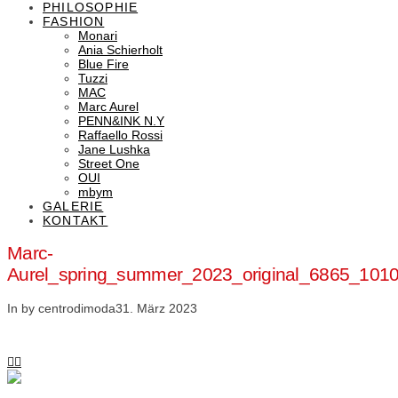
PHILOSOPHIE
FASHION
Monari
Ania Schierholt
Blue Fire
Tuzzi
MAC
Marc Aurel
PENN&INK N.Y
Raffaello Rossi
Jane Lushka
Street One
OUI
mbym
GALERIE
KONTAKT
Marc-
Aurel_spring_summer_2023_original_6865_10
In by centrodimoda
31. März 2023