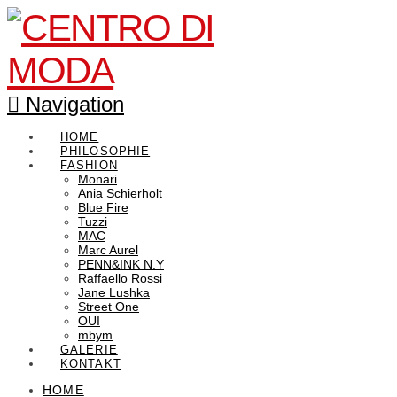
Navigation
HOME
PHILOSOPHIE
FASHION
Monari
Ania Schierholt
Blue Fire
Tuzzi
MAC
Marc Aurel
PENN&INK N.Y
Raffaello Rossi
Jane Lushka
Street One
OUI
mbym
GALERIE
KONTAKT
HOME