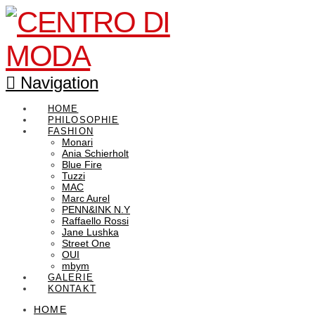
Navigation
HOME
PHILOSOPHIE
FASHION
Monari
Ania Schierholt
Blue Fire
Tuzzi
MAC
Marc Aurel
PENN&INK N.Y
Raffaello Rossi
Jane Lushka
Street One
OUI
mbym
GALERIE
KONTAKT
HOME