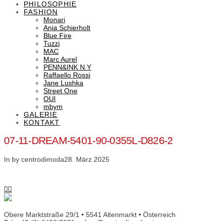
PHILOSOPHIE
FASHION
Monari
Ania Schierholt
Blue Fire
Tuzzi
MAC
Marc Aurel
PENN&INK N.Y
Raffaello Rossi
Jane Lushka
Street One
OUI
mbym
GALERIE
KONTAKT
07-11-DREAM-5401-90-0355L-D826-2
In by centrodimoda
28. März 2025
Obere Marktstraße 29/1 • 5541 Altenmarkt • Österreich