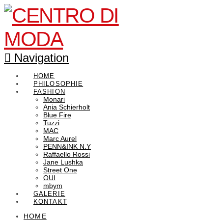
Navigation
HOME
PHILOSOPHIE
FASHION
Monari
Ania Schierholt
Blue Fire
Tuzzi
MAC
Marc Aurel
PENN&INK N.Y
Raffaello Rossi
Jane Lushka
Street One
OUI
mbym
GALERIE
KONTAKT
HOME