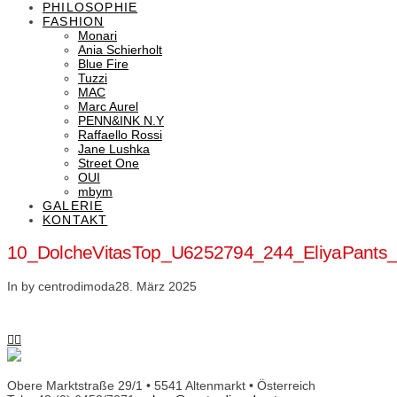
PHILOSOPHIE
FASHION
Monari
Ania Schierholt
Blue Fire
Tuzzi
MAC
Marc Aurel
PENN&INK N.Y
Raffaello Rossi
Jane Lushka
Street One
OUI
mbym
GALERIE
KONTAKT
10_DolcheVitasTop_U6252794_244_EliyaPant
In by centrodimoda
28. März 2025
Obere Marktstraße 29/1 • 5541 Altenmarkt • Österreich