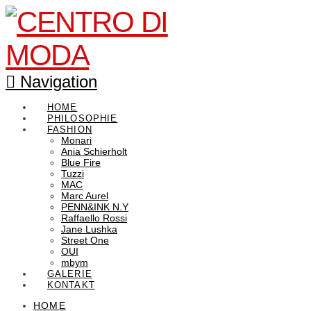
Navigation
HOME
PHILOSOPHIE
FASHION
Monari
Ania Schierholt
Blue Fire
Tuzzi
MAC
Marc Aurel
PENN&INK N.Y
Raffaello Rossi
Jane Lushka
Street One
OUI
mbym
GALERIE
KONTAKT
HOME