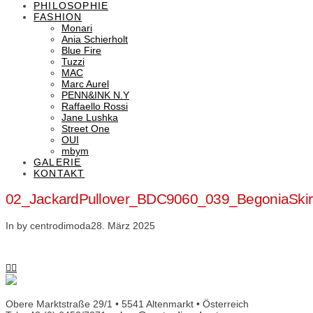
PHILOSOPHIE
FASHION
Monari
Ania Schierholt
Blue Fire
Tuzzi
MAC
Marc Aurel
PENN&INK N.Y
Raffaello Rossi
Jane Lushka
Street One
OUI
mbym
GALERIE
KONTAKT
02_JackardPullover_BDC9060_039_BegoniaSk
In by centrodimoda
28. März 2025
Obere Marktstraße 29/1 • 5541 Altenmarkt • Österreich