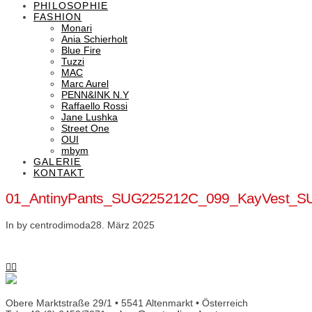
PHILOSOPHIE
FASHION
Monari
Ania Schierholt
Blue Fire
Tuzzi
MAC
Marc Aurel
PENN&INK N.Y
Raffaello Rossi
Jane Lushka
Street One
OUI
mbym
GALERIE
KONTAKT
01_AntinyPants_SUG225212C_099_KayVest_S
In by centrodimoda
28. März 2025
Obere Marktstraße 29/1 • 5541 Altenmarkt • Österreich