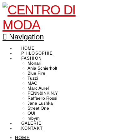
Navigation
HOME
PHILOSOPHIE
FASHION
Monari
Ania Schierholt
Blue Fire
Tuzzi
MAC
Marc Aurel
PENN&INK N.Y
Raffaello Rossi
Jane Lushka
Street One
OUI
mbym
GALERIE
KONTAKT
HOME