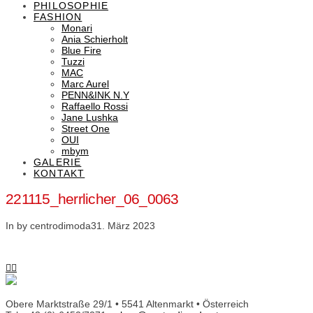
PHILOSOPHIE
FASHION
Monari
Ania Schierholt
Blue Fire
Tuzzi
MAC
Marc Aurel
PENN&INK N.Y
Raffaello Rossi
Jane Lushka
Street One
OUI
mbym
GALERIE
KONTAKT
221115_herrlicher_06_0063
In by centrodimoda
31. März 2023
Obere Marktstraße 29/1 • 5541 Altenmarkt • Österreich