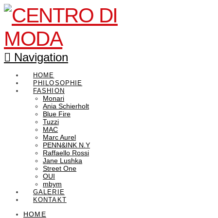
Navigation
HOME
PHILOSOPHIE
FASHION
Monari
Ania Schierholt
Blue Fire
Tuzzi
MAC
Marc Aurel
PENN&INK N.Y
Raffaello Rossi
Jane Lushka
Street One
OUI
mbym
GALERIE
KONTAKT
HOME