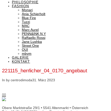
PHILOSOPHIE
FASHION
Monari
Ania Schierholt
Blue Fire
Tuzzi
MAC
Marc Aurel
PENN&INK N.Y
Raffaello Rossi
Jane Lushka
Street One
OUI
mbym
GALERIE
KONTAKT
221115_herrlicher_04_0170_angebaut
In by centrodimoda
31. März 2023
Obere Marktstraße 29/1 • 5541 Altenmarkt • Österreich