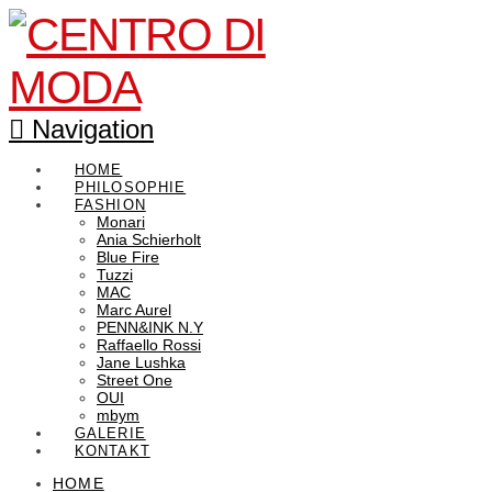
Navigation
HOME
PHILOSOPHIE
FASHION
Monari
Ania Schierholt
Blue Fire
Tuzzi
MAC
Marc Aurel
PENN&INK N.Y
Raffaello Rossi
Jane Lushka
Street One
OUI
mbym
GALERIE
KONTAKT
HOME