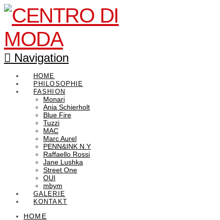
Navigation
HOME
PHILOSOPHIE
FASHION
Monari
Ania Schierholt
Blue Fire
Tuzzi
MAC
Marc Aurel
PENN&INK N.Y
Raffaello Rossi
Jane Lushka
Street One
OUI
mbym
GALERIE
KONTAKT
HOME