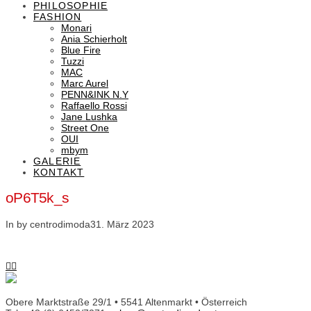
PHILOSOPHIE
FASHION
Monari
Ania Schierholt
Blue Fire
Tuzzi
MAC
Marc Aurel
PENN&INK N.Y
Raffaello Rossi
Jane Lushka
Street One
OUI
mbym
GALERIE
KONTAKT
oP6T5k_s
In by centrodimoda
31. März 2023
Obere Marktstraße 29/1 • 5541 Altenmarkt • Österreich