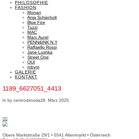
PHILOSOPHIE
FASHION
Monari
Ania Schierholt
Blue Fire
Tuzzi
MAC
Marc Aurel
PENN&INK N.Y
Raffaello Rossi
Jane Lushka
Street One
OUI
mbym
GALERIE
KONTAKT
1189_6627051_4413
In by centrodimoda
28. März 2025
Obere Marktstraße 29/1 • 5541 Altenmarkt • Österreich