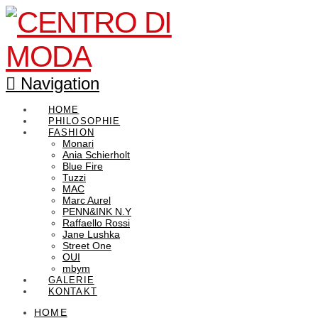
Navigation
HOME
PHILOSOPHIE
FASHION
Monari
Ania Schierholt
Blue Fire
Tuzzi
MAC
Marc Aurel
PENN&INK N.Y
Raffaello Rossi
Jane Lushka
Street One
OUI
mbym
GALERIE
KONTAKT
HOME