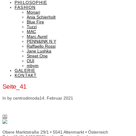
PHILOSOPHIE
FASHION
Monari
Ania Schierholt
Blue Fire
Tuzzi
MAC
Marc Aurel
PENN&INK N.Y
Raffaello Rossi
Jane Lushka
Street One
OUI
mbym
GALERIE
KONTAKT
Seite_41
In by centrodimoda
14. Februar 2021
Obere Marktstraße 29/1 • 5541 Altenmarkt • Österreich