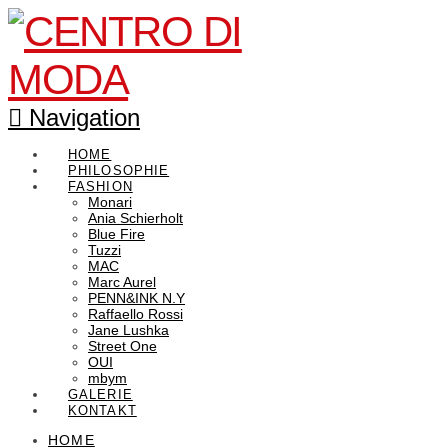
Navigation
HOME
PHILOSOPHIE
FASHION
Monari
Ania Schierholt
Blue Fire
Tuzzi
MAC
Marc Aurel
PENN&INK N.Y
Raffaello Rossi
Jane Lushka
Street One
OUI
mbym
GALERIE
KONTAKT
HOME