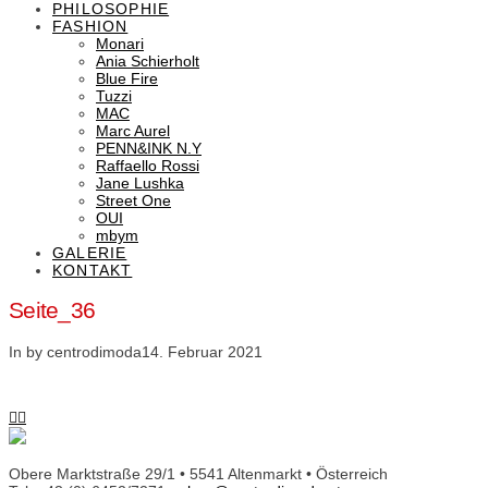
PHILOSOPHIE
FASHION
Monari
Ania Schierholt
Blue Fire
Tuzzi
MAC
Marc Aurel
PENN&INK N.Y
Raffaello Rossi
Jane Lushka
Street One
OUI
mbym
GALERIE
KONTAKT
Seite_36
In by centrodimoda
14. Februar 2021
Obere Marktstraße 29/1 • 5541 Altenmarkt • Österreich