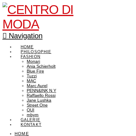
Navigation
HOME
PHILOSOPHIE
FASHION
Monari
Ania Schierholt
Blue Fire
Tuzzi
MAC
Marc Aurel
PENN&INK N.Y
Raffaello Rossi
Jane Lushka
Street One
OUI
mbym
GALERIE
KONTAKT
HOME