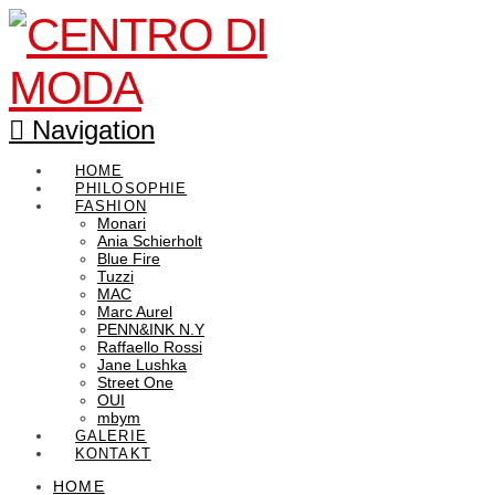
Navigation
HOME
PHILOSOPHIE
FASHION
Monari
Ania Schierholt
Blue Fire
Tuzzi
MAC
Marc Aurel
PENN&INK N.Y
Raffaello Rossi
Jane Lushka
Street One
OUI
mbym
GALERIE
KONTAKT
HOME