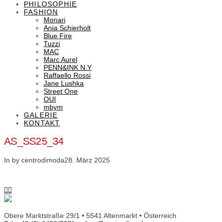
PHILOSOPHIE
FASHION
Monari
Ania Schierholt
Blue Fire
Tuzzi
MAC
Marc Aurel
PENN&INK N.Y
Raffaello Rossi
Jane Lushka
Street One
OUI
mbym
GALERIE
KONTAKT
AS_SS25_34
In by centrodimoda
28. März 2025
Obere Marktstraße 29/1 • 5541 Altenmarkt • Österreich