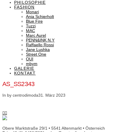
PHILOSOPHIE
FASHION
Monari
Ania Schierholt
Blue Fire
Tuzzi
MAC
Marc Aurel
PENN&INK N.Y
Raffaello Rossi
Jane Lushka
Street One
OUI
mbym
GALERIE
KONTAKT
AS_SS2343
In by centrodimoda
31. März 2023
Obere Marktstraße 29/1 • 5541 Altenmarkt • Österreich