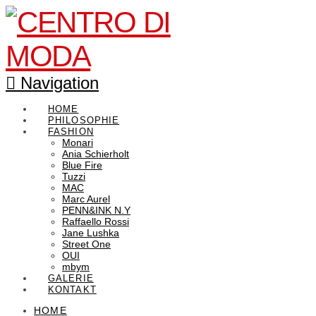
Navigation
HOME
PHILOSOPHIE
FASHION
Monari
Ania Schierholt
Blue Fire
Tuzzi
MAC
Marc Aurel
PENN&INK N.Y
Raffaello Rossi
Jane Lushka
Street One
OUI
mbym
GALERIE
KONTAKT
HOME