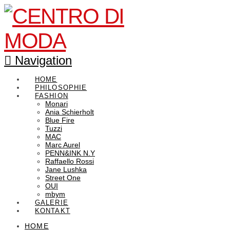
Navigation
HOME
PHILOSOPHIE
FASHION
Monari
Ania Schierholt
Blue Fire
Tuzzi
MAC
Marc Aurel
PENN&INK N.Y
Raffaello Rossi
Jane Lushka
Street One
OUI
mbym
GALERIE
KONTAKT
HOME