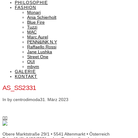
PHILOSOPHIE
FASHION
Monari
Ania Schierholt
Blue Fire
Tuzzi
MAC
Marc Aurel
PENN&INK N.Y
Raffaello Rossi
Jane Lushka
Street One
OUI
mbym
GALERIE
KONTAKT
AS_SS2331
In by centrodimoda
31. März 2023
Obere Marktstraße 29/1 • 5541 Altenmarkt • Österreich