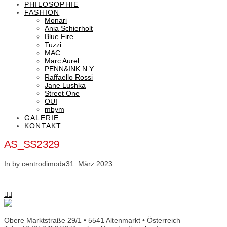
PHILOSOPHIE
FASHION
Monari
Ania Schierholt
Blue Fire
Tuzzi
MAC
Marc Aurel
PENN&INK N.Y
Raffaello Rossi
Jane Lushka
Street One
OUI
mbym
GALERIE
KONTAKT
AS_SS2329
In by centrodimoda
31. März 2023
Obere Marktstraße 29/1 • 5541 Altenmarkt • Österreich