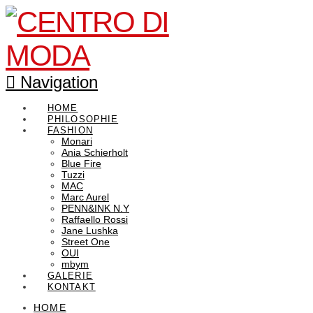
Navigation
HOME
PHILOSOPHIE
FASHION
Monari
Ania Schierholt
Blue Fire
Tuzzi
MAC
Marc Aurel
PENN&INK N.Y
Raffaello Rossi
Jane Lushka
Street One
OUI
mbym
GALERIE
KONTAKT
HOME