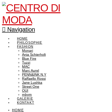
Navigation
HOME
PHILOSOPHIE
FASHION
Monari
Ania Schierholt
Blue Fire
Tuzzi
MAC
Marc Aurel
PENN&INK N.Y
Raffaello Rossi
Jane Lushka
Street One
OUI
mbym
GALERIE
KONTAKT
HOME