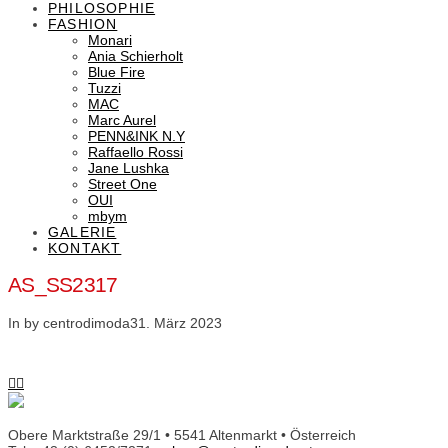
PHILOSOPHIE
FASHION
Monari
Ania Schierholt
Blue Fire
Tuzzi
MAC
Marc Aurel
PENN&INK N.Y
Raffaello Rossi
Jane Lushka
Street One
OUI
mbym
GALERIE
KONTAKT
AS_SS2317
In by centrodimoda
31. März 2023
Obere Marktstraße 29/1 • 5541 Altenmarkt • Österreich