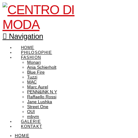
Navigation
HOME
PHILOSOPHIE
FASHION
Monari
Ania Schierholt
Blue Fire
Tuzzi
MAC
Marc Aurel
PENN&INK N.Y
Raffaello Rossi
Jane Lushka
Street One
OUI
mbym
GALERIE
KONTAKT
HOME