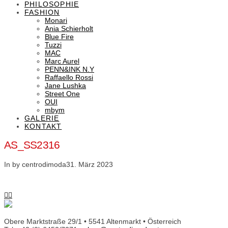
PHILOSOPHIE
FASHION
Monari
Ania Schierholt
Blue Fire
Tuzzi
MAC
Marc Aurel
PENN&INK N.Y
Raffaello Rossi
Jane Lushka
Street One
OUI
mbym
GALERIE
KONTAKT
AS_SS2316
In by centrodimoda
31. März 2023
Obere Marktstraße 29/1 • 5541 Altenmarkt • Österreich